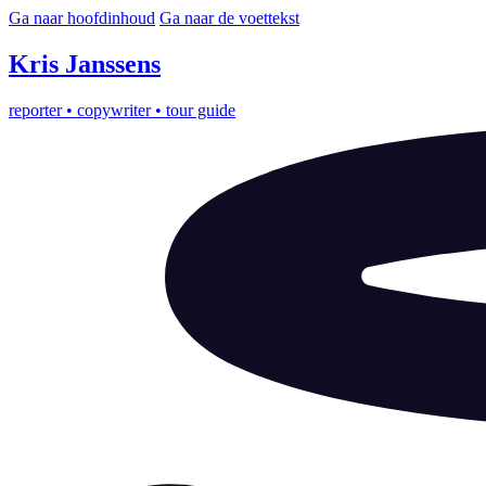
Ga naar hoofdinhoud
Ga naar de voettekst
Kris
Janssens
reporter
•
copywriter
•
tour guide