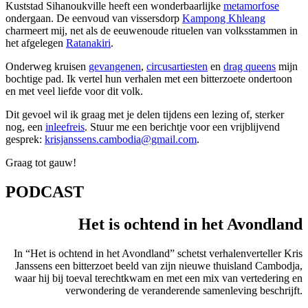
Kuststad Sihanoukville heeft een wonderbaarlijke
metamorfose
ondergaan. De eenvoud van vissersdorp
Kampong Khleang
charmeert mij, net als de eeuwenoude rituelen van volksstammen in
het afgelegen
Ratanakiri
.
Onderweg kruisen
gevangenen
,
circusartiesten
en
drag queens
mijn
bochtige pad. Ik vertel hun verhalen met een bitterzoete ondertoon
en met veel liefde voor dit volk.
Dit gevoel wil ik graag met je delen tijdens een lezing of, sterker
nog, een
inleefreis
. Stuur me een berichtje voor een vrijblijvend
gesprek:
krisjanssens.cambodia@gmail.com
.
Graag tot gauw!
PODCAST
Het is ochtend in het Avondland
In “Het is ochtend in het Avondland” schetst verhalenverteller Kris
Janssens een bitterzoet beeld van zijn nieuwe thuisland Cambodja,
waar hij bij toeval terechtkwam en met een mix van vertedering en
verwondering de veranderende samenleving beschrijft.