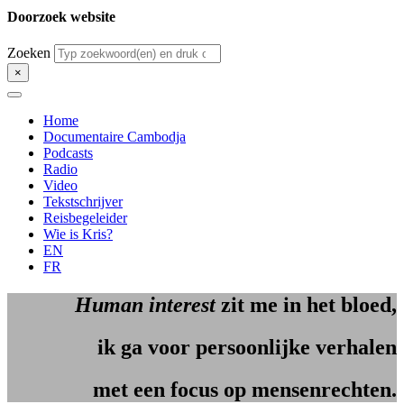
Doorzoek website
Zoeken
×
Home
Documentaire Cambodja
Podcasts
Radio
Video
Tekstschrijver
Reisbegeleider
Wie is Kris?
EN
FR
Human interest
zit me in het bloed,
ik ga voor persoonlijke verhalen
met een focus op mensenrechten.