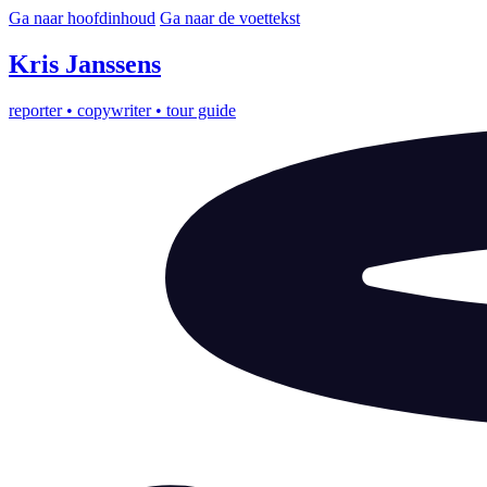
Ga naar hoofdinhoud
Ga naar de voettekst
Kris
Janssens
reporter
•
copywriter
•
tour guide