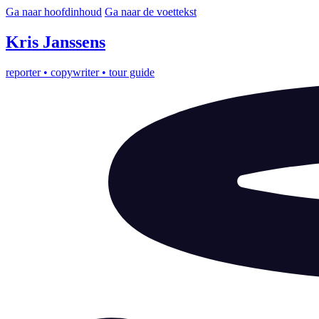
Ga naar hoofdinhoud
Ga naar de voettekst
Kris
Janssens
reporter
•
copywriter
•
tour guide