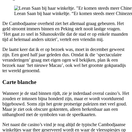
Leean Saan bij haar winkeltje. “Er komen steeds meer Chinezen,
De Cambodjaanse overheid ziet het allemaal graag gebeuren. Het
geld stroomt immers binnen en Peking stelt nooit lastige vragen.
‘Het gaat zo snel in Sihanoukville dat de stad er op enkele maanden
tijd al helemaal anders uitziet’, vertelt een vriendin mij.
De laatst keer dat ik er op bezoek was, moet in december geweest
zijn. Een goed half jaar geleden dus. Omdat ik die ‘spectaculaire
veranderingen’ graag met eigen ogen wil bekijken, plan ik een
bezoek naar ‘het nieuwe Macau’, ook wel het grootste gokparadijs
ter wereld genoemd.
Carte blanche
Wanneer je de stad binnen rijdt, zie je inderdaad overal casino’s. Het
zouden er intussen bijna honderd zijn, maar er wordt voortdurend
bijgebouwd. Soms zijn het grote protserige paleizen met veel goud.
Maar je ziet ook obscure goktenten, alleen herkenbaar aan een
uithangbord met de symbolen van de speelkaarten.
Net naast die casino’s vind je nog altijd de typische Cambodjaanse
winkeltjes waar thee geserveerd wordt en waar de vleesspiesjes op