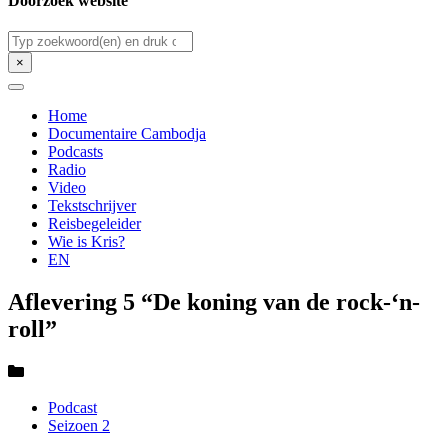
Doorzoek website
Zoeken
×
Home
Documentaire Cambodja
Podcasts
Radio
Video
Tekstschrijver
Reisbegeleider
Wie is Kris?
EN
Aflevering 5 “De koning van de rock-‘n-
roll”
Podcast
Seizoen 2