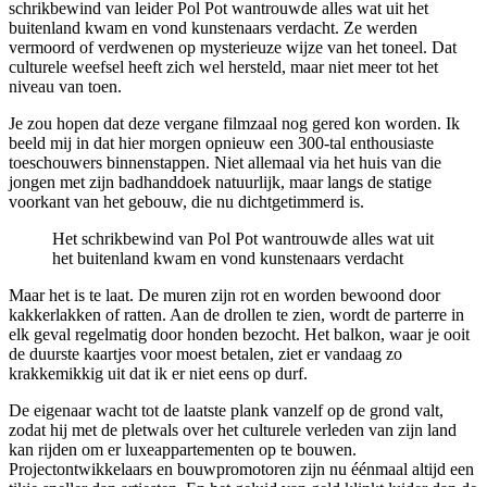
schrikbewind van leider Pol Pot wantrouwde alles wat uit het
buitenland kwam en vond kunstenaars verdacht. Ze werden
vermoord of verdwenen op mysterieuze wijze van het toneel. Dat
culturele weefsel heeft zich wel hersteld, maar niet meer tot het
niveau van toen.
Je zou hopen dat deze vergane filmzaal nog gered kon worden. Ik
beeld mij in dat hier morgen opnieuw een 300-tal enthousiaste
toeschouwers binnenstappen. Niet allemaal via het huis van die
jongen met zijn badhanddoek natuurlijk, maar langs de statige
voorkant van het gebouw, die nu dichtgetimmerd is.
Het schrikbewind van Pol Pot wantrouwde alles wat uit
het buitenland kwam en vond kunstenaars verdacht
Maar het is te laat. De muren zijn rot en worden bewoond door
kakkerlakken of ratten. Aan de drollen te zien, wordt de parterre in
elk geval regelmatig door honden bezocht. Het balkon, waar je ooit
de duurste kaartjes voor moest betalen, ziet er vandaag zo
krakkemikkig uit dat ik er niet eens op durf.
De eigenaar wacht tot de laatste plank vanzelf op de grond valt,
zodat hij met de pletwals over het culturele verleden van zijn land
kan rijden om er luxeappartementen op te bouwen.
Projectontwikkelaars en bouwpromotoren zijn nu éénmaal altijd een