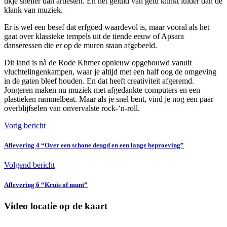
tikje sneller dan artiesten. En het geluid van geld klinkt luider dan de
klank van muziek.
Er is wel een besef dat erfgoed waardevol is, maar vooral als het
gaat over klassieke tempels uit de tiende eeuw of Apsara
danseressen die er op de muren staan afgebeeld.
Dit land is nà de Rode Khmer opnieuw opgebouwd vanuit
vluchtelingenkampen, waar je altijd met een half oog de omgeving
in de gaten bleef houden. En dat heeft creativiteit afgeremd.
Jongeren maken nu muziek met afgedankte computers en een
plastieken rammelbeat. Maar als je snel bent, vind je nog een paar
overblijfselen van onvervalste rock-‘n-roll.
Vorig bericht
Aflevering 4 “Over een schone deugd en een lange beproeving”
Volgend bericht
Aflevering 6 “Kruis of munt”
Video locatie op de kaart