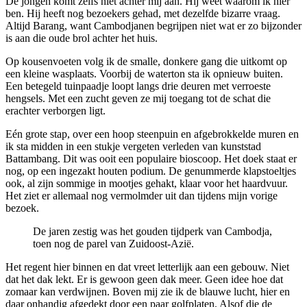
De jongen komt zelfs niet achter mij aan. Hij weet waarom ik hier
ben. Hij heeft nog bezoekers gehad, met dezelfde bizarre vraag.
Altijd Barang, want Cambodjanen begrijpen niet wat er zo bijzonder
is aan die oude brol achter het huis.
Op kousenvoeten volg ik de smalle, donkere gang die uitkomt op
een kleine wasplaats. Voorbij de waterton sta ik opnieuw buiten.
Een betegeld tuinpaadje loopt langs drie deuren met verroeste
hengsels. Met een zucht geven ze mij toegang tot de schat die
erachter verborgen ligt.
Eén grote stap, over een hoop steenpuin en afgebrokkelde muren en
ik sta midden in een stukje vergeten verleden van kunststad
Battambang. Dit was ooit een populaire bioscoop. Het doek staat er
nog, op een ingezakt houten podium. De genummerde klapstoeltjes
ook, al zijn sommige in mootjes gehakt, klaar voor het haardvuur.
Het ziet er allemaal nog vermolmder uit dan tijdens mijn vorige
bezoek.
De jaren zestig was het gouden tijdperk van Cambodja,
toen nog de parel van Zuidoost-Azië.
Het regent hier binnen en dat vreet letterlijk aan een gebouw. Niet
dat het dak lekt. Er is gewoon geen dak meer. Geen idee hoe dat
zomaar kan verdwijnen. Boven mij zie ik de blauwe lucht, hier en
daar onhandig afgedekt door een paar golfplaten. Alsof die de