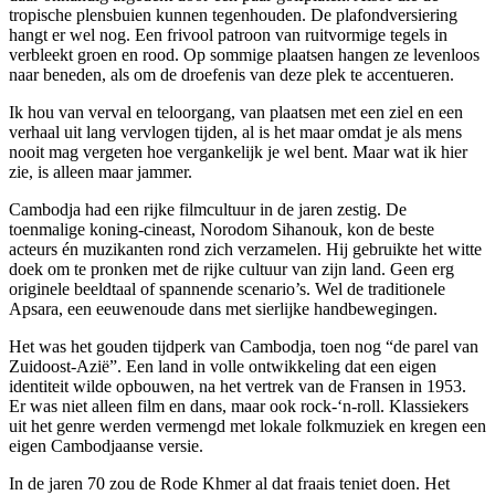
tropische plensbuien kunnen tegenhouden. De plafondversiering
hangt er wel nog. Een frivool patroon van ruitvormige tegels in
verbleekt groen en rood. Op sommige plaatsen hangen ze levenloos
naar beneden, als om de droefenis van deze plek te accentueren.
Ik hou van verval en teloorgang, van plaatsen met een ziel en een
verhaal uit lang vervlogen tijden, al is het maar omdat je als mens
nooit mag vergeten hoe vergankelijk je wel bent. Maar wat ik hier
zie, is alleen maar jammer.
Cambodja had een rijke filmcultuur in de jaren zestig. De
toenmalige koning-cineast, Norodom Sihanouk, kon de beste
acteurs én muzikanten rond zich verzamelen. Hij gebruikte het witte
doek om te pronken met de rijke cultuur van zijn land. Geen erg
originele beeldtaal of spannende scenario’s. Wel de traditionele
Apsara, een eeuwenoude dans met sierlijke handbewegingen.
Het was het gouden tijdperk van Cambodja, toen nog “de parel van
Zuidoost-Azië”. Een land in volle ontwikkeling dat een eigen
identiteit wilde opbouwen, na het vertrek van de Fransen in 1953.
Er was niet alleen film en dans, maar ook rock-‘n-roll. Klassiekers
uit het genre werden vermengd met lokale folkmuziek en kregen een
eigen Cambodjaanse versie.
In de jaren 70 zou de Rode Khmer al dat fraais teniet doen. Het