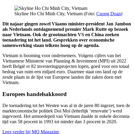
Skyline Ho Chi Minh City, Vietnam (Foto:
Cuong Doan
)
Dit najaar gingen zowel Vlaams minister-president Jan Jambon
als Nederlands ontslagnemend premier Mark Rutte op bezoek
naar Vietnam. Ook de grootmachten VS en China zoeken
toenadering tot het land. Gesprekken over economische
samenwerking staan telkens hoog op de agenda.
Vietnam is booming voor ondernemers. Volgens cijfers van het
Vietnamese Ministerie van Planning & Investment (MPI) uit 2022
heeft België er 82 investeringsprojecten lopen, goed voor een totaal
bedrag van ruim een miljard euro. Daarmee staat ons land op de
zesde plaats in de lijst van Europese landen die zaken doen met
Vietnam.
Europees handelsakkoord
De toenadering tot het Westen was al in de jaren 80 ingezet, toen de
markteconomische politiek Doi Moi (letterlijk ‘renovatie’) werd
ingevoerd. Het armoedepeil van Vietnam daalde in enkele decennia
tijd van 58 procent in 1993 tot minder dan 3 procent in 2020.
Lees verder bij MO Magazine