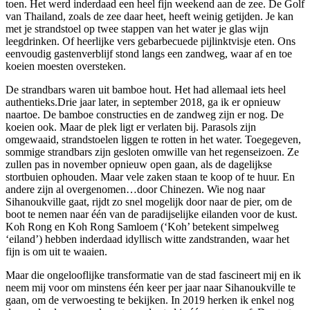
toen. Het werd inderdaad een heel fijn weekend aan de zee. De Golf
van Thailand, zoals de zee daar heet, heeft weinig getijden. Je kan
met je strandstoel op twee stappen van het water je glas wijn
leegdrinken. Of heerlijke vers gebarbecuede pijlinktvisje eten. Ons
eenvoudig gastenverblijf stond langs een zandweg, waar af en toe
koeien moesten oversteken.
De strandbars waren uit bamboe hout. Het had allemaal iets heel
authentieks.Drie jaar later, in september 2018, ga ik er opnieuw
naartoe. De bamboe constructies en de zandweg zijn er nog. De
koeien ook. Maar de plek ligt er verlaten bij. Parasols zijn
omgewaaid, strandstoelen liggen te rotten in het water. Toegegeven,
sommige strandbars zijn gesloten omwille van het regenseizoen. Ze
zullen pas in november opnieuw open gaan, als de dagelijkse
stortbuien ophouden. Maar vele zaken staan te koop of te huur. En
andere zijn al overgenomen…door Chinezen. Wie nog naar
Sihanoukville gaat, rijdt zo snel mogelijk door naar de pier, om de
boot te nemen naar één van de paradijselijke eilanden voor de kust.
Koh Rong en Koh Rong Samloem (‘Koh’ betekent simpelweg
‘eiland’) hebben inderdaad idyllisch witte zandstranden, waar het
fijn is om uit te waaien.
Maar die ongelooflijke transformatie van de stad fascineert mij en ik
neem mij voor om minstens één keer per jaar naar Sihanoukville te
gaan, om de verwoesting te bekijken. In 2019 herken ik enkel nog