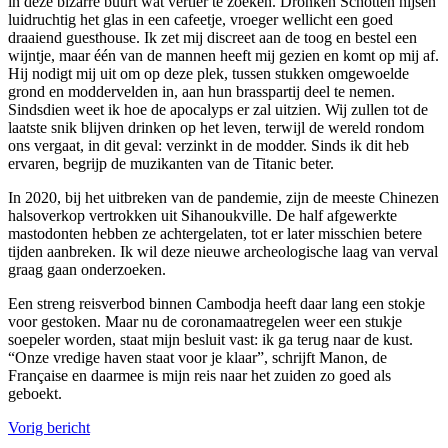
in deze bizarre buurt wat vertier te zoeken. Dronken Schotten hijsen
luidruchtig het glas in een cafeetje, vroeger wellicht een goed
draaiend guesthouse. Ik zet mij discreet aan de toog en bestel een
wijntje, maar één van de mannen heeft mij gezien en komt op mij af.
Hij nodigt mij uit om op deze plek, tussen stukken omgewoelde
grond en moddervelden in, aan hun brasspartij deel te nemen.
Sindsdien weet ik hoe de apocalyps er zal uitzien. Wij zullen tot de
laatste snik blijven drinken op het leven, terwijl de wereld rondom
ons vergaat, in dit geval: verzinkt in de modder. Sinds ik dit heb
ervaren, begrijp de muzikanten van de Titanic beter.
In 2020, bij het uitbreken van de pandemie, zijn de meeste Chinezen
halsoverkop vertrokken uit Sihanoukville. De half afgewerkte
mastodonten hebben ze achtergelaten, tot er later misschien betere
tijden aanbreken. Ik wil deze nieuwe archeologische laag van verval
graag gaan onderzoeken.
Een streng reisverbod binnen Cambodja heeft daar lang een stokje
voor gestoken. Maar nu de coronamaatregelen weer een stukje
soepeler worden, staat mijn besluit vast: ik ga terug naar de kust.
“Onze vredige haven staat voor je klaar”, schrijft Manon, de
Française en daarmee is mijn reis naar het zuiden zo goed als
geboekt.
Vorig bericht