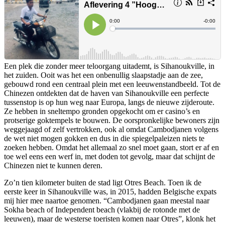
Een plek die zonder meer teloorgang uitademt, is Sihanoukville, in
het zuiden. Ooit was het een onbenullig slaapstadje aan de zee,
gebouwd rond een centraal plein met een leeuwenstandbeeld. Tot de
Chinezen ontdekten dat de haven van Sihanoukville een perfecte
tussenstop is op hun weg naar Europa, langs de nieuwe zijderoute.
Ze hebben in sneltempo gronden opgekocht om er casino’s en
protserige goktempels te bouwen. De oorspronkelijke bewoners zijn
weggejaagd of zelf vertrokken, ook al omdat Cambodjanen volgens
de wet niet mogen gokken en dus in die spiegelpaleizen niets te
zoeken hebben. Omdat het allemaal zo snel moet gaan, stort er af en
toe wel eens een werf in, met doden tot gevolg, maar dat schijnt de
Chinezen niet te kunnen deren.
Zo’n tien kilometer buiten de stad ligt Otres Beach. Toen ik de
eerste keer in Sihanoukville was, in 2015, hadden Belgische expats
mij hier mee naartoe genomen. “Cambodjanen gaan meestal naar
Sokha beach of Independent beach (vlakbij de rotonde met de
leeuwen), maar de westerse toeristen komen naar Otres”, klonk het