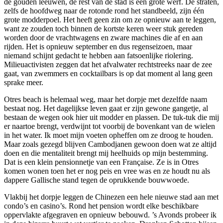
de gouden leeuwen, de rest van de stad is één grote werf. De straten,
zelfs de hoofdweg naar de rotonde rond het standbeeld, zijn één
grote modderpoel. Het heeft geen zin om ze opnieuw aan te leggen,
want ze zouden toch binnen de kortste keren weer stuk gereden
worden door de vrachtwagens en zware machines die af en aan
rijden. Het is opnieuw september en dus regenseizoen, maar
niemand schijnt gedacht te hebben aan fatsoenlijke riolering.
Milieuactivisten zeggen dat het afvalwater rechtstreeks naar de zee
gaat, van zwemmers en cocktailbars is op dat moment al lang geen
sprake meer.
Otres beach is helemaal weg, maar het dorpje met dezelfde naam
bestaat nog. Het dagelijkse leven gaat er zijn gewone gangetje, al
bestaan de wegen ook hier uit modder en plassen. De tuk-tuk die mij
er naartoe brengt, verdwijnt tot voorbij de bovenkant van de wielen
in het water. Ik moet mijn voeten opheffen om ze droog te houden.
Maar zoals gezegd blijven Cambodjanen gewoon doen wat ze altijd
doen en die mentaliteit brengt mij heelhuids op mijn bestemming.
Dat is een klein pensionnetje van een Française. Ze is in Otres
komen wonen toen het er nog peis en vree was en ze houdt nu als
dappere Gallische stand tegen de oprukkende bouwwoede.
Vlakbij het dorpje leggen de Chinezen een hele nieuwe stad aan met
condo’s en casino’s. Rond het pension wordt elke beschikbare
oppervlakte afgegraven en opnieuw bebouwd. ’s Avonds probeer ik