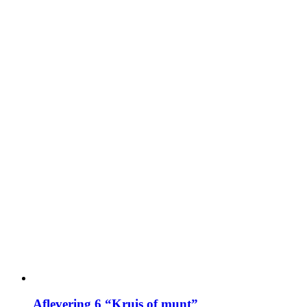
Aflevering 6 “Kruis of munt”