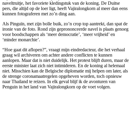
naveltruitje, het favoriete kledingstuk van de koning. De Duitse
pers, die altijd op de loer ligt, heeft Vajiralongkorn al meer dan eens
kunnen fotograferen met zo’n ding aan.
Als Pinguïn, met zijn bolle buik, zo’n crop top aantrekt, dan spat de
ironie van de foto. Rond zijn geprononceerde navel is plaats genoeg
voor boodschappen als ‘meer democratie’, ‘meer vrijheid’ en
‘minder monarchie’.
“Hoe gaat dit aflopen?”, vraagt mijn eindredacteur, die het verhaal
graag wil archiveren om achter andere conflicten te kunnen
aanlopen. Maar dat is niet duidelijk. Het protest blijft duren, maar de
eerste minister laat zich niet intimideren. En de koning al helemaal
niet. Misschien kan de Belgische diplomatie mij helpen om later, als
de strenge coronamaatregelen opgeheven worden, toch opnieuw
naar Thailand te reizen. In elk geval blijf ik de avonturen van
Penguin in het land van Vajiralongkorn op de voet volgen.