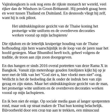
Vajiralongkorn is ook nog eens de rijkste monarch ter wereld, veel
rijker dan de Windsors in Groot-Brittannië. Hij pendelt graag heen
en weer tussen Thailand en Duitsland. En desnoods vliegt hij zelf,
want hij is ook piloot.
Het uitdrukkingsloze gezicht van de Thaise koning het
protserige witte uniform en de overdreven decoraties
werken vooral op mijn lachspieren/
Die rijkdom en de letterlijk kruiperige houding van de Thaise
hofhouding zijn hem waarschijnlijk in de loop van de jaren naar het
hoofd gestegen. Maar Bhumibol heeft toch, geheel volgens de
traditie, de troon aan zijn zoon doorgegeven.
En dus hangen er sinds 2016 overal portretten van deze Rama X in
Bangkok. Vanuit zijn metershoge gouden fotolijsten kijkt hij op je
neer met de blik van het “God ziet u, hier vloekt men niet”-oog.
Wellicht is het de bedoeling dat ik onder de indruk ben van zijn
gezag en zijn status. Maar het uitdrukkingsloze gezicht van de man,
het protserige witte uniform en de overdreven decoraties werken
vooral op mijn lachspieren.
En ik ben niet de enige. Op sociale media gaan al langer spotprenten
rond, maar ook op straat maken de Thai hun koning belachelijk.
Bijvoorbeeld door een crop top aan te trekken, een minuscuul