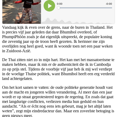
Vandaag kijk ik even over de grens, naar de buren in Thailand. Het
is precies vijf jaar geleden dat daar Bhumibol overleed, of
PhumpiPhòòn zoals je dat eigenlijk uitspreekt, de populaire koning
die zeventig jaar op de troon heeft gezeten. Ik herinner me zijn
overlijden nog heel goed, want ik woonde toen net een paar weken
in Zuidoost-Azië.
De Thai zitten niet zo in mijn hart. Het kan met het massatoerisme te
maken hebben, maar ik mis er de authenticiteit die ik in Cambodja
zo op prijs stel. Tijdens de voorbije vijf jaar heb ik mij wel verdiept
in de woelige Thaise politiek, want Bhumibol heeft een erg verdeeld
land achtergelaten.
Om het kort samen te vatten: de oude politieke generatie houdt vast
aan de macht en jongeren willen verandering. Al meer dan een jaar
wordt er op straat geprotesteerd tegen de regering. En zoals dat gaat
met langdurige conflicten, verliezen media hun geduld en hun
aandacht. “Als er écht nog eens iets gebeurt, mag je het altijd laten
weten”, zegt mijn eindredacteur dan. Maar een zoveelste betoging is
geen nieuws meer.