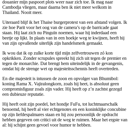
douanier mijn paspoort plots weer naar zich toe. Ik mag naar
Cambodja vliegen, maar daarna ben ik niet meer welkom in
Thailand. Nooit meer.
Uiteraard blijf ik het Thaise burgerprotest van een afstand volgen. Ik
zie hoe Parit voor het oog van de camera’s op de barricade gaat
staan. Hij laat zich nu Pinguïn noemen, waar hij inderdaad een
beetje op lijkt. In plaats van in een hoekje weg te kwijnen, heeft hij
van zijn opvallende uiterlijk zijn handelsmerk gemaakt.
Ik wou dat ik op zulke korte tijd mijn zelfvertrouwen zó kon
opkrikken. Zonder scrupules spreekt hij zich uit tegen de premier en
tegen de monarchie. Dat brengt hem uiteindelijk in de gevangenis,
omdat hij de strenge wet op majesteitsschennis heeft overtreden.
En die majesteit is intussen de zoon en opvolger van Bhumibol:
koning Rama X. Vajiralongkorn, zoals hij heet, is absoluut geen
compromisfiguur zoals zijn vader. Hij heeft op z’n zachtst gezegd
een dubieuze reputatie.
Hij heeft ooit zijn poedel, het hondje FuFu, tot luchtmaarschalk
benoemd, hij heeft al vier echtgenotes en een koninklijke concubine
op zijn liefdespalmares staan en hij zou persoonlijk de opdracht
hebben gegeven om critici uit de weg te ruimen. Maar het ergste van
al: hij schijnt geen gevoel voor humor te hebben.