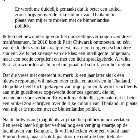
Er wordt me duidelijk gemaakt dat ik beter een artikel
zou schrijven over de rijke cultuur van Thailand, in
plaats van mij er te moeien met de binnenlandse
politiek.
Ik heb net bewondering voor het doorzettingsvermogen van deze
manifestanten. In 2018 kon ik Parit Chiwarak ontmoeten, nu één
van de leiders van dat straatprotest, maar toen nog een schuchtere
student. Zelfs het kneusje van de klas: een intelligente jongeman,
maar een beetje corpulent en met een licht spraakgebrek. Al wikt
Parit zijn woorden als hij met mij praat, uit schrik voor het regime.
Dat die vrees niet onterecht is, merk ik een jaar later als ik een
nieuwe reportage wil maken over critici en activisten in Thailand.
De politie heeft lucht gekregen van mijn plan en ik word ’s ochtends
aan mijn guesthouse opgewacht door zes agenten, die mij
meenemen voor verhoor. Er wordt me duidelijk gemaakt dat ik beter
een artikel zou schrijven over de rijke cultuur van Thailand, in plaats
van mij er te moeien met de binnenlandse politiek.
Na de bolwassing mag ik als vrij man het politiekantoor verlaten.
Een week later krijgt het verhaal nog een venijnig staartje op de
luchthaven van Bangkok. Ik wil inchecken voor een vlucht naar
Phnom Penh, maar als ik bijna door de controle ben, trekt de